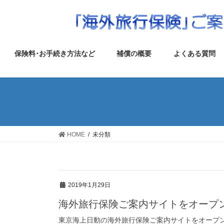
コ
ナ
ン
ビ
テ
ゲ
ン
ー
ツ
シ
保険料･お手続き方法など
補償の概要
よくある質問
へ
ョ
ス
ン
キ
に
ッ
移
プ
動
HOME
未分類
2019年1月29日
海外旅行保険ご案内サイトをオープ
東京海上日動の海外旅行保険ご案内サイトをオープ