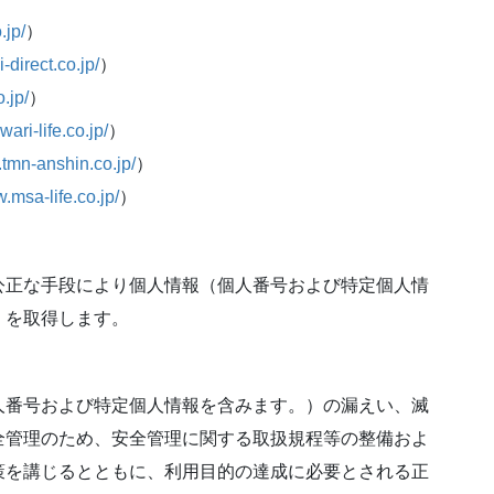
.jp/
）
-direct.co.jp/
）
.jp/
）
ari-life.co.jp/
）
.tmn-anshin.co.jp/
）
.msa-life.co.jp/
）
公正な手段により個人情報（個人番号および特定個人情
）を取得します。
人番号および特定個人情報を含みます。）の漏えい、滅
全管理のため、安全管理に関する取扱規程等の整備およ
策を講じるとともに、利用目的の達成に必要とされる正