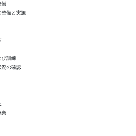
整備
の整備と実施
結
及び訓練
状況の確認
止
廃棄