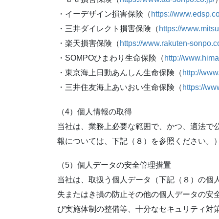
・イーデザイン損害保険（
https://www.edsp.co
・三井ダイレクト損害保険（
https://www.mitsui
・楽天損害保険（
https://www.rakuten-sonpo.co
・SOMPOひまわり生命保険（
http://www.himaw
・東京海上日動あんしん生命保険（
http://www
・三井住友海上あいおい生命保険（
https://www
（4）個人情報の取得
当社は、業務上必要な範囲で、かつ、適法で
報については、下記（８）を参照ください。
（5）個人データの安全管理措置
当社は、取扱う個人データ（下記（８）の個
失またはき損の防止その他の個人データの安
び実施体制の整備等、十分なセキュリティ対