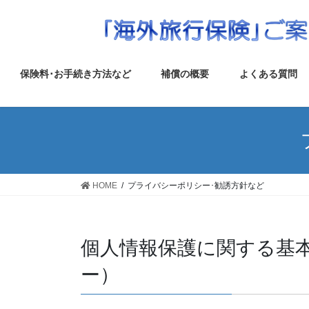
コ
ナ
ン
ビ
テ
ゲ
ン
ー
ツ
シ
保険料･お手続き方法など
補償の概要
よくある質問
へ
ョ
ス
ン
キ
に
ッ
移
プ
動
HOME
プライバシーポリシー･勧誘方針など
個人情報保護に関する基
ー）