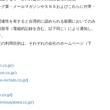
ング業・メールマガジンやＳＮＳおよびこれらに付帯・
関連性を有すると合理的に認められる範囲においてのみ
書面等（電磁的記録を含む。以下同じ）により通知し、
す。
社の利用目的は、それぞれの会社のホームページ（下
.co.jp/
）
on.co.jp/
）
e-nichido.co.jp/
)
.co.jp/
)
oinissaydowa.co.jp/
）
）