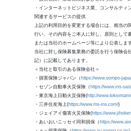
・インターネットビジネス業、コンサルティ
関連するサービスの提供
上記の利用目的を変更する場合には、相当の
行い、その内容をご本人に対し、原則として
または当社のホームページ等により公表しま
当社に対し保険募集業務の委託を行う保険会
記）に記載してあります。
＜当社と取引のある保険会社＞
・損害保険ジャパン（
https://www.sompo-japan
・セゾン自動車火災保険（
https://www.ins-sais
・東京海上日動火災保険(
http://www.tokiomarin
・三井住友海上(
https://www.ms-ins.com/
)
・ジェイアイ傷害火災保険(
https://www.jihoken
・あいおいニッセイ同和損保（
https://www.ai
・ａｕ損害保険（
https://www.au-sonpo.co.jp/